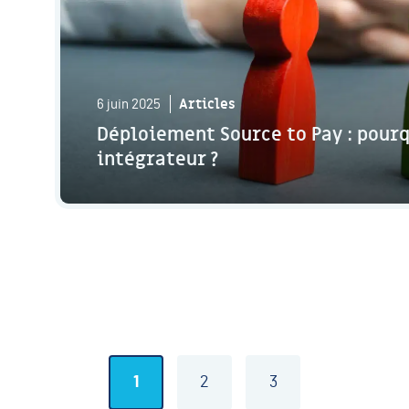
Articles
6 juin 2025
Déploiement Source to Pay : pourq
intégrateur ?
1
2
3