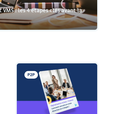
VMS : les 4 étapes clés avant la
P2P